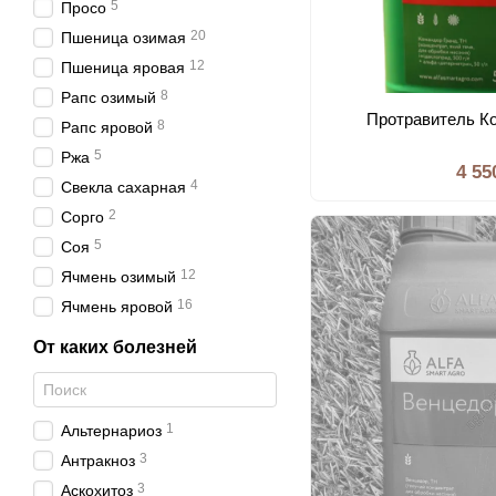
5
Просо
20
Пшеница озимая
12
Пшеница яровая
8
Рапс озимый
Протравитель К
8
Рапс яровой
5
Ржа
4 55
4
Свекла сахарная
2
Сорго
5
Соя
12
Ячмень озимый
16
Ячмень яровой
От каких болезней
1
Альтернариоз
3
Антракноз
3
Аскохитоз