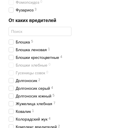
0
Фомопсидоз
3
Фузариоз
От каких вредителей
5
Блошка
1
Блошка леновая
4
Блошки крестоцветные
0
Блошки хлебные
0
Гусеницы совок
2
Долгоносик
4
Долгоносик серый
5
Долгоносик южный
7
Жужелица хлебная
1
Ковалик
4
Колорадский жук
2
Комплекс вредителей