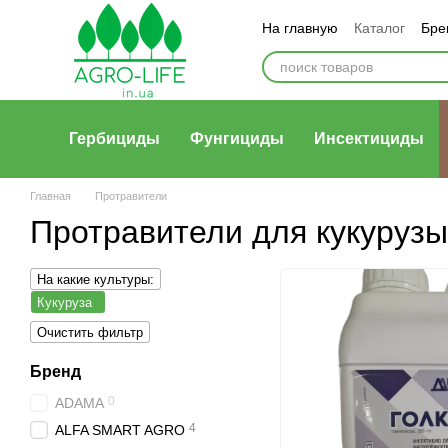
Перейти к основному контенту
На главную
Каталог
Бре
Гербициды
Фунгициды
Инсектициды
Главная
Протравители
Протравители для кукурузы
На какие культуры:
Кукуруза
Очистить фильтр
Бренд
0
ADAMA
4
ALFA SMART AGRO