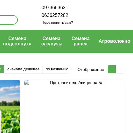
0973663621
0636257282
Перезвонить вам?
Семена
Семена
Семена
Агроволокно
подсолнуха
кукурузы
рапса
и
сначала дешевле
по названию
Отображение: