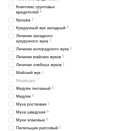
Комплекс грунтовых
4
вредителей
1
Крошка
4
Кукурузный жук западный
Личинки западного
1
кукурузного жука
1
Личинки колорадского жука
5
Личинки майских жуков
1
Личинки хлебных жуков
1
Майский жук
0
Медведка
1
Медляк песчаный
4
Мидляк
1
Муха ростковая
6
Муха шведская
6
Мухи злаковые
1
Пилильщик рапсовый