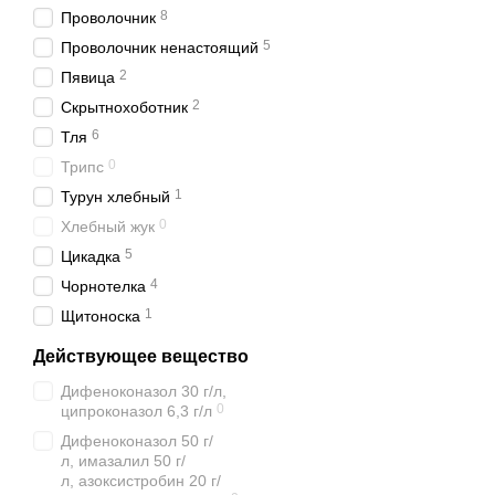
8
Проволочник
5
Проволочник ненастоящий
2
Пявица
2
Скрытнохоботник
6
Тля
0
Трипс
1
Турун хлебный
0
Хлебный жук
5
Цикадка
4
Чорнотелка
1
Щитоноска
Действующее вещество
Дифеноконазол 30 г/л,
0
ципроконазол 6,3 г/л
Дифеноконазол 50 г/
л, имазалил 50 г/
л, азоксистробин 20 г/