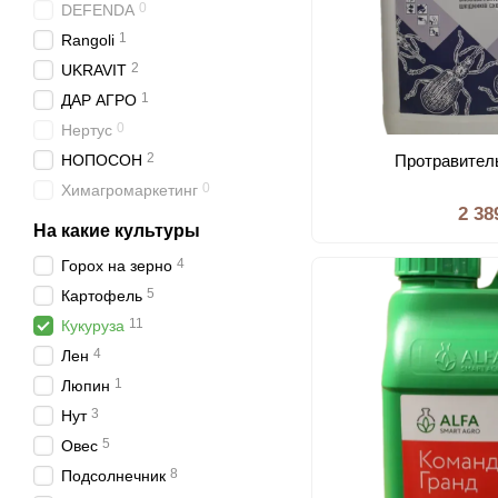
0
DEFENDA
1
Rangoli
2
UKRAVIT
1
ДАР АГРО
0
Нертус
2
НОПОСОН
Протравител
0
Химагромаркетинг
2 38
На какие культуры
4
Горох на зерно
5
Картофель
11
Кукуруза
4
Лен
1
Люпин
3
Нут
5
Овес
8
Подсолнечник