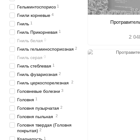
1
Гельминтоспориоз
4
Гнили корневые
Протравител
1
Гниль
1
Гниль Прикорневая
2 04
0
Гниль белая
2
Гниль гельминоспориозная
0
Гниль серая
1
Гниль стеблевая
2
Гниль фузариозная
2
Гниль церкоспорелезная
3
Головневые болезни
1
Головня
2
Головня пузырчатая
2
Головня пыльная
Головня твердая (Головня
2
покрытая)
1
Крапчатость