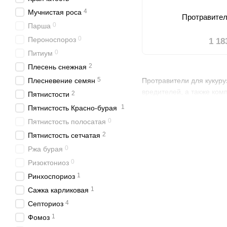
4
Мучнистая роса
Протравител
0
Парша
0
Пероноспороз
1 18
0
Питиум
2
Плесень снежная
5
Плесневение семян
Протравители для кукуру
вредителей, а также ком
2
Пятнистости
1
Пятнистость Красно-бурая
0
Пятнистость полосатая
2
Пятнистость сетчатая
0
Ржа бурая
0
Ризоктониоз
1
Ринхоспориоз
1
Сажка карликовая
4
Септориоз
1
Фомоз