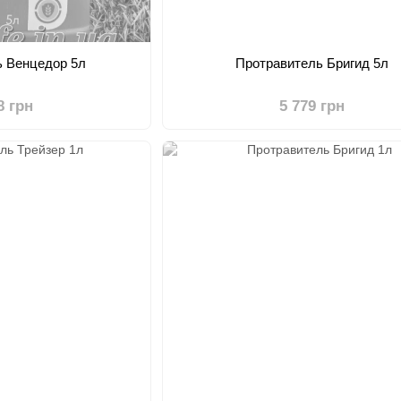
ь Венцедор 5л
Протравитель Бригид 5л
8 грн
5 779 грн