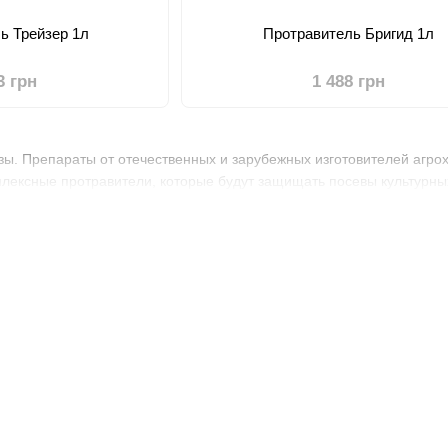
ь Трейзер 1л
Протравитель Бригид 1л
3 грн
1 488 грн
зы. Препараты от отечественных и зарубежных изготовителей агро
плексные протравители, которые будут защищать посевы культурны