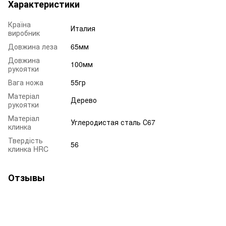
Характеристики
Країна
Италия
виробник
Довжина леза
65мм
Довжина
100мм
рукоятки
Вага ножа
55гр
Матеріал
Дерево
рукоятки
Матеріал
Углеродистая сталь С67
клинка
Твердість
56
клинка HRC
Отзывы