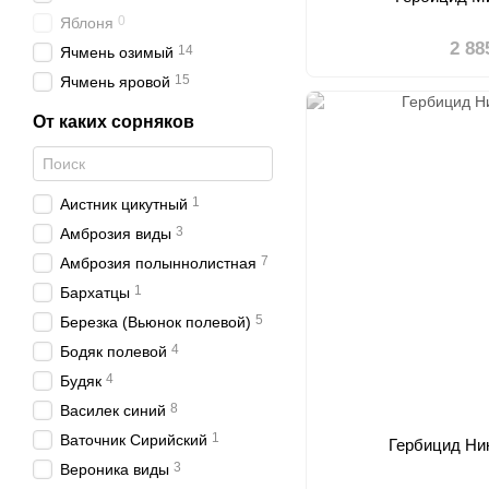
0
Яблоня
2 88
14
Ячмень озимый
15
Ячмень яровой
От каких сорняков
1
Аистник цикутный
3
Амброзия виды
7
Амброзия полыннолистная
1
Бархатцы
5
Березка (Вьюнок полевой)
4
Бодяк полевой
4
Будяк
8
Василек синий
1
Ваточник Сирийский
Гербицид Ни
3
Вероника виды