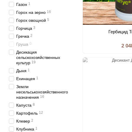
1
Газон
16
Горох на зерно
5
Горох овощной
3
Горчица
Гербицид Т
2
Гречка
0
Груша
2 04
Десикация
сельскохозяйственных
19
культур
1
Дыня
1
Ехинацея
Земли
несельськохозяйственного
16
назначения
8
Капуста
12
Картофель
2
Клевер
1
Клубника