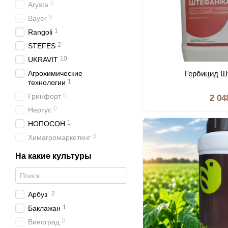
0
Arysta
0
Bayer
1
Rangoli
2
STEFES
10
UKRAVIT
Агрохимические
Гербицид Ш
1
технологии
0
Гринфорт
2 04
0
Нертус
1
НОПОСОН
0
Химагромаркетинг
На какие культуры
2
Арбуз
1
Баклажан
0
Виноград