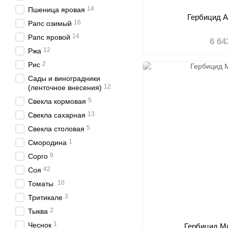
14
Пшеница яровая
Гербицид А
16
Рапс озимый
14
Рапс яровой
6 64
12
Ржа
2
Рис
Сады и виноградники
12
(ленточное внесения)
5
Свекла кормовая
13
Свекла сахарная
5
Свекла столовая
1
Смородина
9
Сорго
42
Соя
10
Томаты
3
Тритикале
2
Тыква
1
Чеснок
Гербицид М