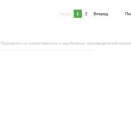
Назад
1
2
Вперед
По
. Препараты от отечественных и зарубежных производителей агрох
и многолетних злаковых и двудольных сорняков.