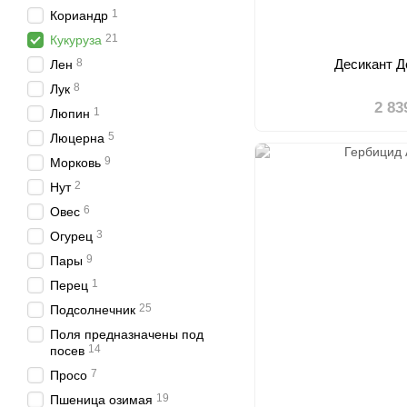
1
Кориандр
21
Кукуруза
8
Десикант Д
Лен
8
Лук
2 83
1
Люпин
5
Люцерна
9
Морковь
2
Нут
6
Овес
3
Огурец
9
Пары
1
Перец
25
Подсолнечник
Поля предназначены под
14
посев
7
Просо
19
Пшеница озимая