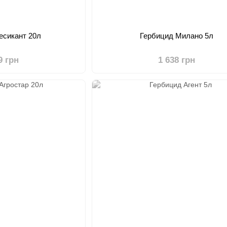
есикант 20л
Гербицид Милано 5л
9 грн
1 638 грн