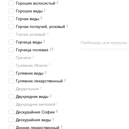
2
Горошек волосистый
1
Горошок виды
5
Горчак виды
1
Горчак ползучий, розовый
0
Горчак розовый
2
Горчица виды
Гербициды для кукурузы
уничтожения однолетних 
15
Горчица полевая
0
Гречиха
0
Гулявник Лёзеля
2
Гулявник виды
2
Гулявник лекарственный
0
Двудольные
2
Двухрядник виды
0
Двухрядник меловой
6
Дескурайния Софии
1
Дескурайния виды
2
Донник лекарственный