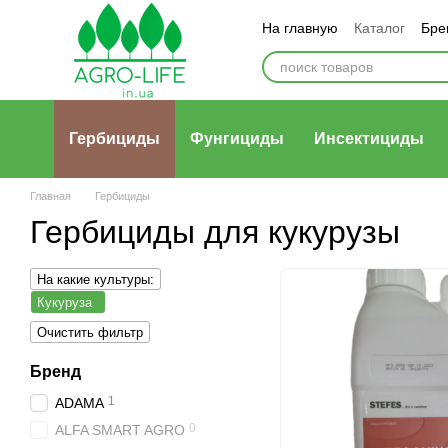
Перейти к основному контенту
На главную
Каталог
Бре
Гербициды
Фунгициды
Инсектициды
Главная
Гербициды
Гербициды для кукурузы
На какие культуры:
Кукуруза
Очистить фильтр
Бренд
1
ADAMA
0
ALFA SMART AGRO