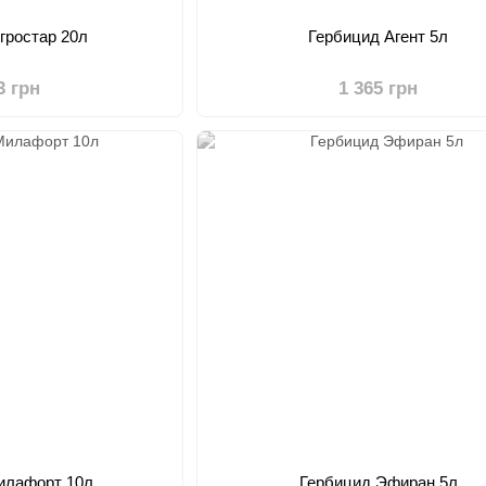
гростар 20л
Гербицид Агент 5л
3 грн
1 365 грн
илафорт 10л
Гербицид Эфиран 5л