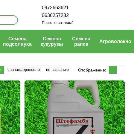
0973663621
0636257282
Перезвонить вам?
Семена
Семена
Семена
Агроволокно
подсолнуха
кукурузы
рапса
и
сначала дешевле
по названию
Отображение: