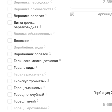
2 38
0
Вероника персидская
0
Вероника плющелистая
1
Вероника полевая
Витка гречка
1
березковидная
0
Воловик обыкновенный
1
Волосняк
0
Воробейник виды
1
Воробейник полевой
8
Галинсога мелкоцветковая
1
Герань виды
0
Герань рассечена
2
Гибискус тройчатый
3
Горец вьюнковый
Гербицид 
1
Горец почечуйный
2
Горец птичий
5 66
0
Горец шероховатый