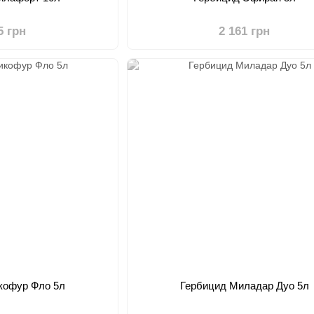
5 грн
2 161 грн
кофур Фло 5л
Гербицид Миладар Дуо 5л