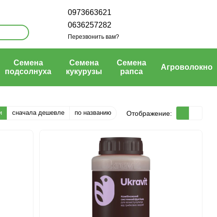
0973663621
0636257282
Перезвонить вам?
Семена
Семена
Семена
Агроволокно
подсолнуха
кукурузы
рапса
и
сначала дешевле
по названию
Отображение: