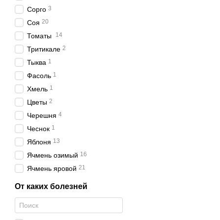
3
Сорго
20
Соя
14
Томаты
2
Тритикале
1
Тыква
1
Фасоль
1
Хмель
2
Цветы
4
Черешня
1
Чеснок
13
Яблоня
16
Ячмень озимый
21
Ячмень яровой
От каких болезней