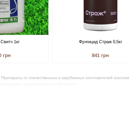
 Свитч 1кг
Фунгицид Страж 0,5кг
0 грн
841 грн
 Препараты от отечественных и зарубежных изготовителей агрохим
т защищать ваши растения от болезней.