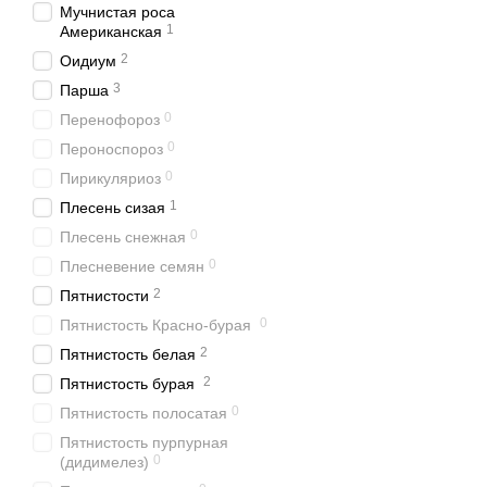
Мучнистая роса
1
Американская
2
Оидиум
3
Парша
0
Перенофороз
0
Пероноспороз
0
Пирикуляриоз
1
Плесень сизая
0
Плесень снежная
0
Плесневение семян
2
Пятнистости
0
Пятнистость Красно-бурая
2
Пятнистость белая
2
Пятнистость бурая
0
Пятнистость полосатая
Пятнистость пурпурная
0
(дидимелез)