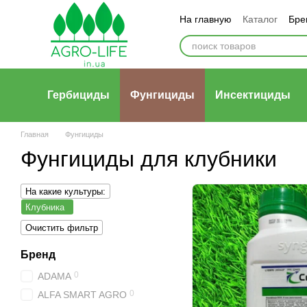
Перейти к основному контенту
На главную
Каталог
Бре
Гербициды
Фунгициды
Инсектициды
Главная
Фунгициды
Фунгициды для клубники
На какие культуры:
Клубника
Очистить фильтр
Бренд
0
ADAMA
0
ALFA SMART AGRO