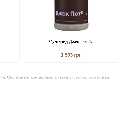
Фунгицид Джек Пот 1л
1 593 грн
ии. Системные, контактные, а также системно контактные