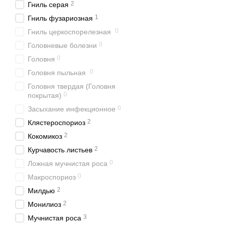
2
Гниль серая
1
Гниль фузариозная
0
Гниль церкоспорелезная
0
Головневые болезни
0
Головня
0
Головня пыльная
Головня твердая (Головня
0
покрытая)
0
Засыхание инфекционное
2
Клястероспориоз
2
Кокомикоз
2
Курчавость листьев
0
Ложная мучнистая роса
0
Макроспориоз
2
Милдью
2
Монилиоз
3
Мучнистая роса