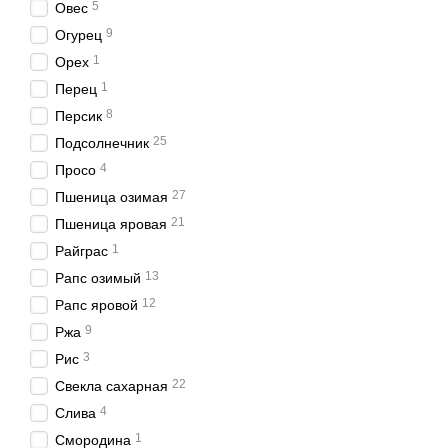
5
Овес
9
Огурец
1
Орех
1
Перец
8
Персик
25
Подсолнечник
4
Просо
27
Пшеница озимая
21
Пшеница яровая
1
Райграс
13
Рапс озимый
12
Рапс яровой
9
Ржа
3
Рис
22
Свекла сахарная
4
Слива
1
Смородина