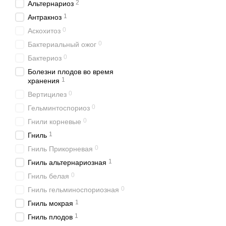
2
Альтернариоз
1
Антракноз
0
Аскохитоз
0
Бактериальный ожог
0
Бактериоз
Болезни плодов во время
1
хранения
0
Вертицилез
0
Гельминтоспориоз
0
Гнили корневые
1
Гниль
0
Гниль Прикорневая
1
Гниль альтернариозная
0
Гниль белая
0
Гниль гельминоспориозная
1
Гниль мокрая
1
Гниль плодов