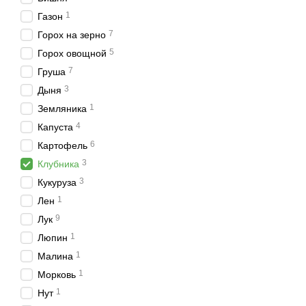
1
Газон
7
Горох на зерно
5
Горох овощной
7
Груша
3
Дыня
1
Земляника
4
Капуста
6
Картофель
3
Клубника
3
Кукуруза
1
Лен
9
Лук
1
Люпин
1
Малина
1
Морковь
1
Нут