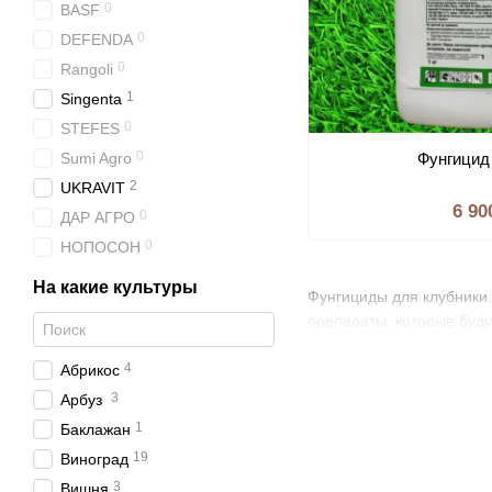
0
BASF
0
DEFENDA
0
Rangoli
1
Singenta
0
STEFES
0
Sumi Agro
Фунгицид
2
UKRAVIT
6 90
0
ДАР АГРО
0
НОПОСОН
На какие культуры
Фунгициды для клубники.
препараты, которые буду
4
Абрикос
3
Арбуз
1
Баклажан
19
Виноград
3
Вишня