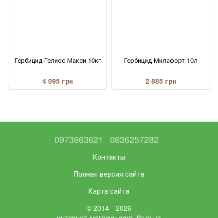
Гербицид Гелиос Макси 10кг
Гербицид Милафорт 10л
4 095 грн
2 885 грн
0973663621
0636257282
Контакты
Полная версия сайта
Карта сайта
© 2014—2026
интернет-магазин agro-life.in.ua