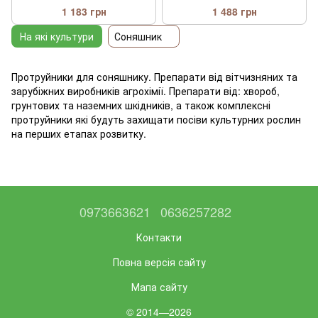
1 183 грн
1 488 грн
На які культури
Соняшник
Протруйники для соняшнику. Препарати від вітчизняних та
зарубіжних виробників агрохімії. Препарати від: хвороб,
грунтових та наземних шкідників, а також комплексні
протруйники які будуть захищати посіви культурних рослин
на перших етапах розвитку.
0973663621
0636257282
Контакти
Повна версія сайту
Мапа сайту
© 2014—2026