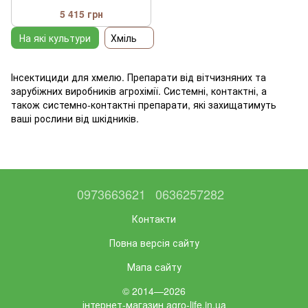
5 415 грн
На які культури
Хміль
Інсектициди для хмелю. Препарати від вітчизняних та
зарубіжних виробників агрохімії. Системні, контактні, а
також системно-контактні препарати, які захищатимуть
ваші рослини від шкідників.
0973663621
0636257282
Контакти
Повна версія сайту
Мапа сайту
© 2014—2026
інтернет-магазин agro-life.in.ua