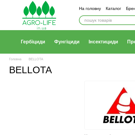
Перейти до основного контенту
На головну
Каталог
Бре
Гербіциди
Фунгіциди
Інсектициди
Пр
Головна
BELLOTA
BELLOTA