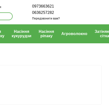
0973663621
и
0636257282
Передзвонити вам?
я
Насіння
Насіння
Затіня
Агроволокно
ку
кукурудзи
ріпаку
сітк