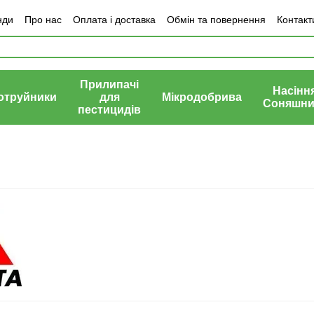
нди
Про нас
Оплата і доставка
Обмін та повернення
Контакт
Прилипачі
Насінн
отруйники
для
Мікродобрива
Соняшни
пестицидів