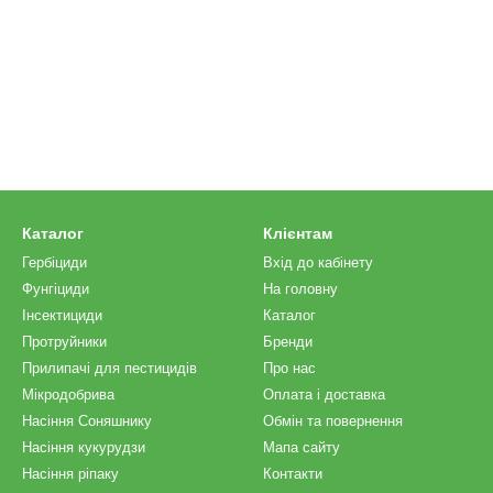
Каталог
Клієнтам
Гербіциди
Вхід до кабінету
Фунгіциди
На головну
Інсектициди
Каталог
Протруйники
Бренди
Прилипачі для пестицидів
Про нас
Мікродобрива
Оплата і доставка
Насіння Соняшнику
Обмін та повернення
Насіння кукурудзи
Мапа сайту
Насіння ріпаку
Контакти