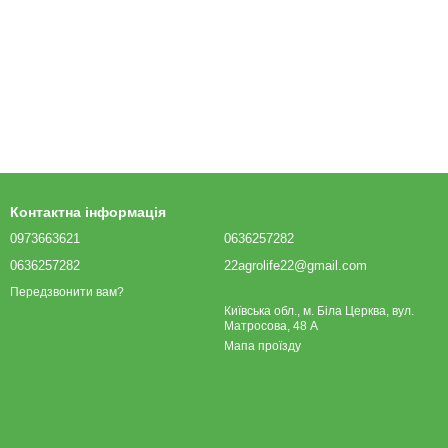
Контактна інформація
0973663621
0636257282
0636257282
22agrolife22@gmail.com
Передзвонити вам?
Київська обл., м. Біла Церква, вул.
Матросова, 48 А
Мапа проїзду