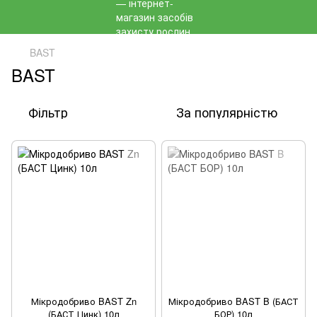
BAST
BAST
Фільтр
За популярністю
Мікродобриво BAST Zn
Мікродобриво BAST B (БАСТ
(БАСТ Цинк) 10л
БОР) 10л