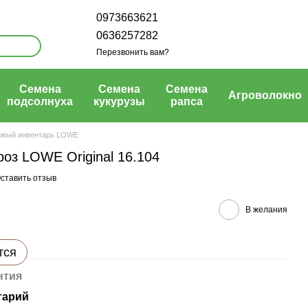
0973663621
0636257282
Перезвонить вам?
Семена
Семена
Семена
Агроволокно
подсолнуха
кукурузы
рапса
овый инвентарь LOWE
оз LOWE Original 16.104
ставить отзыв
В желания
тся
нтия
тарий