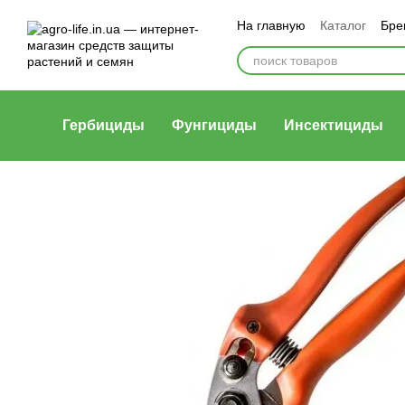
Перейти к основному контенту
На главную
Каталог
Бре
Гербициды
Фунгициды
Инсектициды