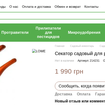
нды
О нас
Оплата и доставка
Обмен и возврат
Контакты
Прилипатели
Протравители
для
Микроудобрения
пестицидов
Главная
Садовый инвентарь
Сад
Секатор садовый для р
Нет в наличии
Артикул: 214231
О
1 990 грн
Сообщить, когда появи
Доставка
Оплата
Гара
Новый отзыв или коммен