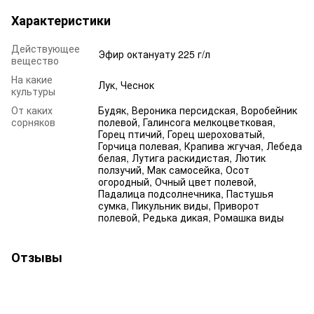
Характеристики
Действующее
Эфир октануату 225 г/л
вещество
На какие
Лук, Чеснок
культуры
От каких
Будяк, Вероника персидская, Воробейник
сорняков
полевой, Галинсога мелкоцветковая,
Горец птичий, Горец шероховатый,
Горчица полевая, Крапива жгучая, Лебеда
белая, Лутига раскидистая, Лютик
ползучий, Мак самосейка, Осот
огородный, Очный цвет полевой,
Падалица подсолнечника, Пастушья
сумка, Пикульник виды, Приворот
полевой, Редька дикая, Ромашка виды
Отзывы